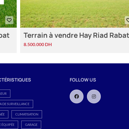
bat
Terrain à vendre Hay Riad Raba
8.500.000 DH
TÉRISTIQUES
FOLLOW US
SEUR
 DE SURVEILLANCE
NÉE
CLIMATISATION
E ÉQUIPÉE
GARAGE