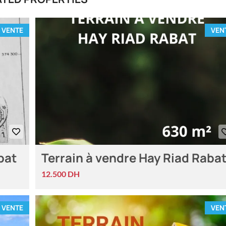
VENTE
VEN
bat
Terrain à vendre Hay Riad Raba
12.500 DH
VENTE
VEN