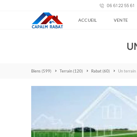
06 61 22 55 61
ACCUEIL
VENTE
U
Biens
(599)
Terrain
(120)
Rabat
(60)
Un terrain