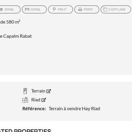
EMAIL
GMAIL
PIN IT
PRINT
COPY LINK
 de 580 m²
nce Capalm Rabat
Terrain
Riad
Référence:
Terrain à vendre Hay Riad
ATED PROPERTIES