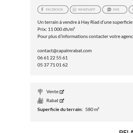
FACEBOOK
WHATSAPP
SMS
Un terrain à vendre à Hay Riad d’une superficie
Prix: 11 000 dh/m²
Pour plus d’informations contacter votre age
contact@capalmrabat.com
06 61 22 55 61
05 37 71 01 62
Vente
Rabat
Superficie du terrain:
580 m²
REL