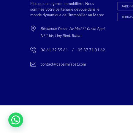
Plus qu'une agence immobilière, Nous
JARDIN
sommes votre partenaire dévoué dans le
monde dynamique de l’immobilier au Maroc
TERRAS
Résidence Yasser. Av Med El Yazidi Appt
N° 1 bis, Hay Riad. Rabat
06 61 22 55 61
<
/
>
05 37 71 01 62
contact@capalmrabat.com