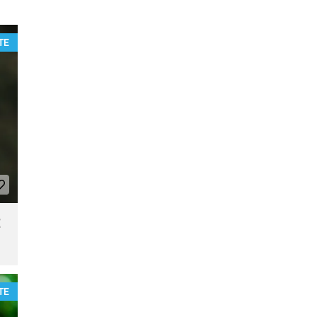
TE
t
TE