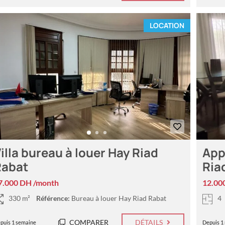
LOCATION
illa bureau à louer Hay Riad
App
Rabat
Ria
7.000 DH /month
12.00
330 m²
Référence:
Bureau à louer Hay Riad Rabat
4
COMPARER
DÉTAILS
puis 1 semaine
Depuis 1