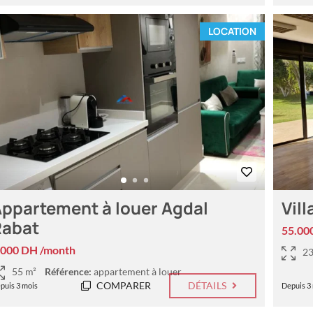
LOCATION
ppartement à louer Agdal
Vill
Rabat
55.00
.000 DH /month
23
55 m²
Référence:
appartement à louer
COMPARER
DÉTAILS
puis 3 mois
Depuis 3