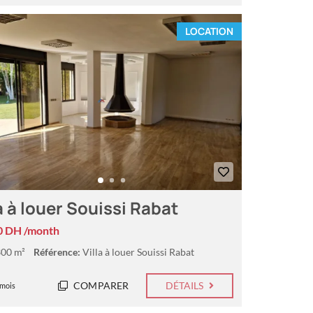
LOCATION
a à louer Souissi Rabat
0 DH /month
00 m²
Référence:
Villa à louer Souissi Rabat
COMPARER
DÉTAILS
 mois