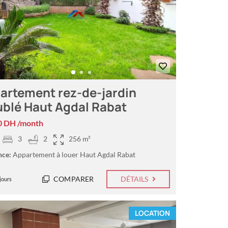
artement rez-de-jardin
blé Haut Agdal Rabat
0 DH /month
3
2
256 m²
nce:
Appartement à louer Haut Agdal Rabat
COMPARER
DÉTAILS
jours
LOCATION