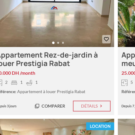
ppartement Rez-de-jardin à
App
ouer Prestigia Rabat
meu
0.000 DH /month
25.00
2
1
1
5
éférence:
Appartement à louer Prestigia Rabat
Référe
COMPARER
DÉTAILS
puis 3 jours
Depuis 7 
LOCATION