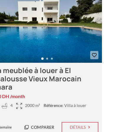
a meublée à louer à El
alousse Vieux Marocain
ara
0 DH /month
4
2000 m²
Référence:
Villa à louer
COMPARER
DÉTAILS
 semaine