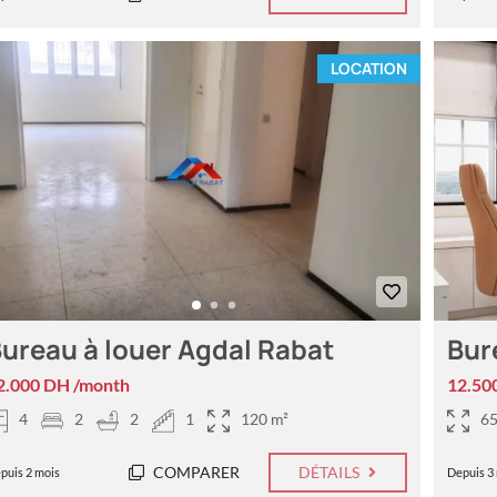
LOCATION
ureau à louer Agdal Rabat
Bur
2.000 DH /month
12.50
4
2
2
1
120 m²
65
COMPARER
DÉTAILS
puis 2 mois
Depuis 3