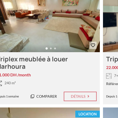
riplex meublée à louer
Tri
Harhoura
22.00
1.000 DH /month
7
240 m²
Référe
COMPARER
DÉTAILS
puis 1 semaine
Depuis 1
LOCATION