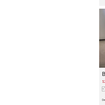
B
1
De