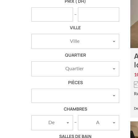
PRIX
( DH)
VILLE
Ville
A
QUARTIER
l
Quartier
1
PIÈCES
R
CHAMBRES
De
De
A
SALLES DE BAIN