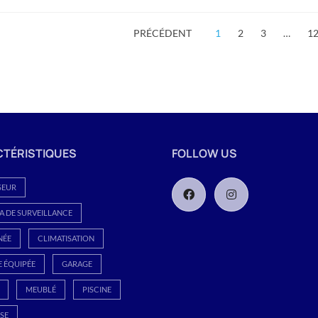
PRÉCÉDENT
1
2
3
…
1
TÉRISTIQUES
FOLLOW US
SEUR
 DE SURVEILLANCE
NÉE
CLIMATISATION
E ÉQUIPÉE
GARAGE
MEUBLÉ
PISCINE
SE