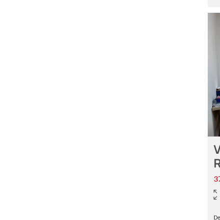
V
3
De