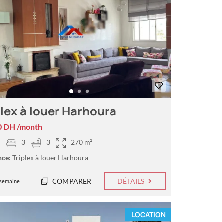
plex à louer Harhoura
0 DH /month
+
3
3
270 m²
nce:
Triplex à louer Harhoura
COMPARER
DÉTAILS
 semaine
LOCATION