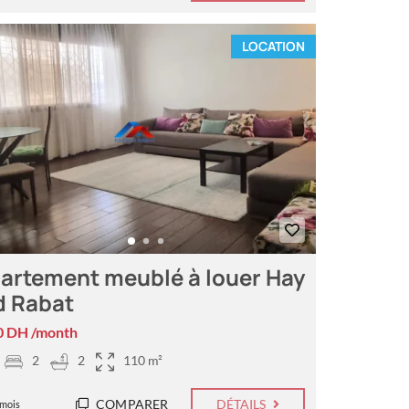
LOCATION
artement meublé à louer Hay
d Rabat
0 DH /month
2
2
110 m²
COMPARER
DÉTAILS
 mois