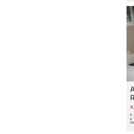
A
9
De