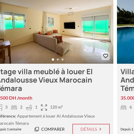
tage villa meublé à louer El
Vill
ndalousse Vieux Marocain
And
Témara
Tém
.500 DH /month
35.00
3
2
1
120 m²
6
éférence:
Appartement à louer Al Andalousse Vieux
arocain Témara
COMPARER
DÉTAILS
puis 1 semaine
Depuis 1