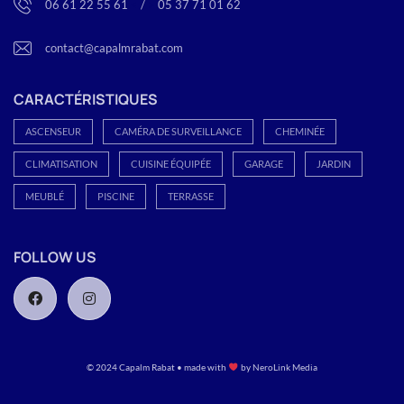
06 61 22 55 61
<
/
>
05 37 71 01 62
contact@capalmrabat.com
CARACTÉRISTIQUES
ASCENSEUR
CAMÉRA DE SURVEILLANCE
CHEMINÉE
CLIMATISATION
CUISINE ÉQUIPÉE
GARAGE
JARDIN
MEUBLÉ
PISCINE
TERRASSE
FOLLOW US
© 2024 Capalm Rabat • made with
by
NeroLink Media