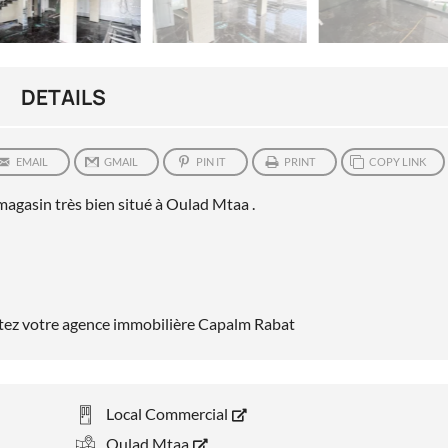
DETAILS
EMAIL
GMAIL
PIN IT
PRINT
COPY LINK
agasin très bien situé à Oulad Mtaa .
actez votre agence immobilière Capalm Rabat
Local Commercial
Oulad Mtaa