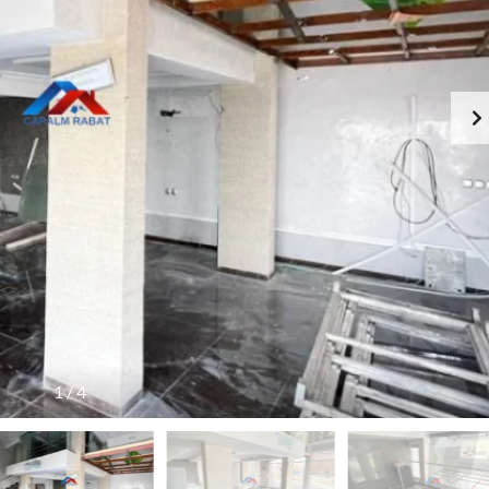
1
/
4