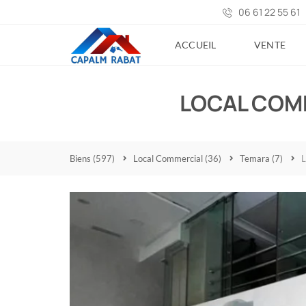
06 61 22 55 61
ACCUEIL
VENTE
LOCAL COM
Biens
(597)
Local Commercial
(36)
Temara
(7)
L