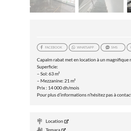
FACEBOOK
WHATSAPP
SMS
Capalm rabat met en location à un magnifique m
Superficie:
– Sol: 63 m²
– Mezzanine: 21 m²
Prix : 14 000 dh/mois
Pour plus d’informations n’hésitez pas à cont
Location
Temara