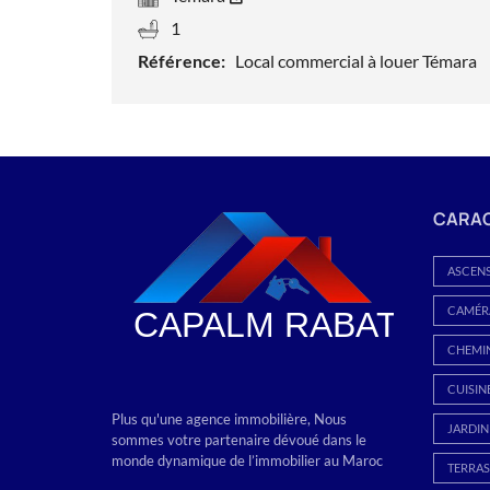
1
Référence:
Local commercial à louer Témara
CARAC
ASCEN
CAMÉRA
CHEMI
CUISIN
Plus qu'une agence immobilière, Nous
JARDIN
sommes votre partenaire dévoué dans le
monde dynamique de l’immobilier au Maroc
TERRAS