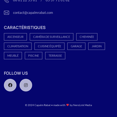
06 61 22 55 61
<
/
>
05 37 71 01 62
contact@capalmrabat.com
CARACTÉRISTIQUES
ASCENSEUR
CAMÉRA DE SURVEILLANCE
CHEMINÉE
CLIMATISATION
CUISINE ÉQUIPÉE
GARAGE
JARDIN
MEUBLÉ
PISCINE
TERRASSE
FOLLOW US
© 2024 Capalm Rabat • made with
by
NeroLink Media