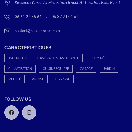
Résidence Yasser. Av Med El Yazidi Appt N° 1 bis, Hay Riad. Rabat
06 61 22 55 61
<
/
>
05 37 71 01 62
contact@capalmrabat.com
CARACTÉRISTIQUES
ASCENSEUR
CAMÉRA DE SURVEILLANCE
CHEMINÉE
CLIMATISATION
CUISINE ÉQUIPÉE
GARAGE
JARDIN
MEUBLÉ
PISCINE
TERRASSE
FOLLOW US