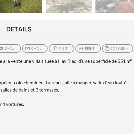
DETAILS
EMAIL
GMAIL
PIN IT
PRINT
COPY LINK
 la vente une villa située à Hay Riad ,d’une superficie de 551 m²
éen , coin cheminée , bureau ,salle à manger, salle d’eau invités.
alles de bains et 3 terrasses.
 4 voitures.