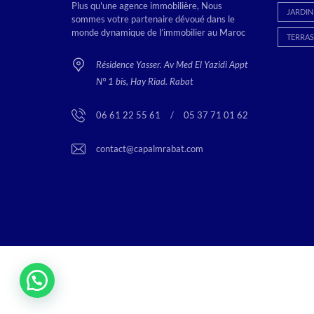
Plus qu'une agence immobilière, Nous
JARDIN
sommes votre partenaire dévoué dans le
monde dynamique de l’immobilier au Maroc
TERRAS
Résidence Yasser. Av Med El Yazidi Appt
N° 1 bis, Hay Riad. Rabat
06 61 22 55 61
<
/
>
05 37 71 01 62
contact@capalmrabat.com