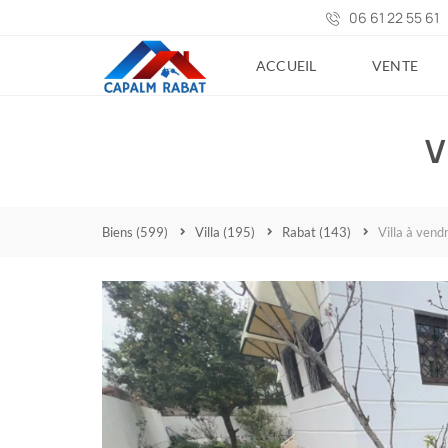
06 61 22 55 61
ACCUEIL
VENTE
V
Biens
(599)
Villa
(195)
Rabat
(143)
Villa à ven