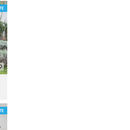
TE
TE