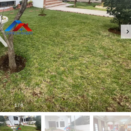
1
/
8