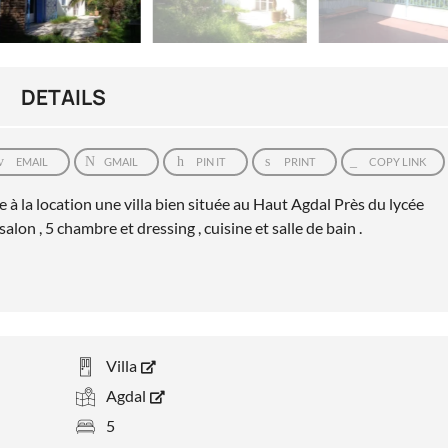
DETAILS
EMAIL
GMAIL
PIN IT
PRINT
COPY LINK
 la location une villa bien située au Haut Agdal Près du lycée
lon , 5 chambre et dressing , cuisine et salle de bain .
Villa
Agdal
5