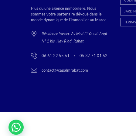
CUISIN
Plus qu'une agence immobilière, Nous
JARDIN
sommes votre partenaire dévoué dans le
monde dynamique de l’immobilier au Maroc
TERRAS
Résidence Yasser. Av Med El Yazidi Appt
N° 1 bis, Hay Riad. Rabat
06 61 22 55 61
<
/
>
05 37 71 01 62
contact@capalmrabat.com