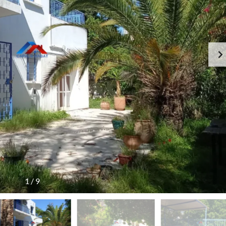
1
/
9