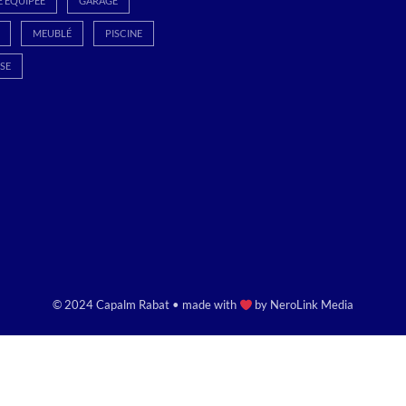
E ÉQUIPÉE
GARAGE
MEUBLÉ
PISCINE
SE
© 2024 Capalm Rabat • made with
by
NeroLink Media