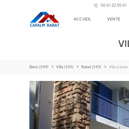
06 61 22 55 61
ACCUEIL
VENTE
VI
Biens
(599)
Villa
(195)
Rabat
(143)
Villa à loue