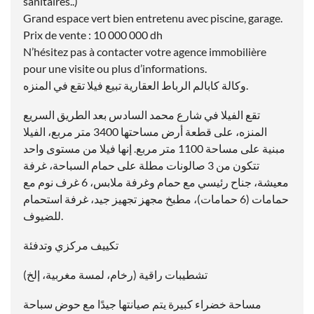
sanitaires..)
Grand espace vert bien entretenu avec piscine, garage.
Prix de vente : 10 000 000 dh
N’hésitez pas à contacter votre agence immobilière
pour une visite ou plus d’informations.
وكالة كابالم الرباط العقارية تبيع فيلا تقع في المنزه.
تقع الفيلا في شارع محمد السادس بعد الطريق السريع
المنزه، على قطعة أرض مساحتها 3400 متر مربع، الفيلا
مبنية على مساحة 1100 متر مربع. إنها فيلا من مستوى واحد
تتكون من 3 صالونات مطلة على حمام السباحة، غرفة
معيشة، جناح رئيسي مع حمام وغرفة ملابس، 6 غرف نوم مع
حمامات (6 حمامات)، مطبخ مجهز تجهيز جيد، غرفة استحمام
للضيوف.
تكييف مركزي وتدفئة
تشطيبات راقية (رخام، لمسة مغربية، إلخ)
مساحة خضراء كبيرة يتم صيانتها جيدًا مع حوض سباحة