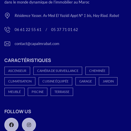
dans le monde dynamique de l’immobilier au Maroc
Résidence Yasser. Av Med El Yazidi Appt N° 1 bis, Hay Riad. Rabat
06 61 22 55 61
<
/
>
05 37 71 01 62
contact@capalmrabat.com
CARACTÉRISTIQUES
ASCENSEUR
CAMÉRA DE SURVEILLANCE
CHEMINÉE
CLIMATISATION
CUISINE ÉQUIPÉE
GARAGE
JARDIN
MEUBLÉ
PISCINE
TERRASSE
FOLLOW US