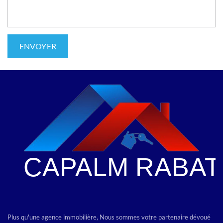
Plus qu'une agence immobilière, Nous sommes votre partenaire dévoué