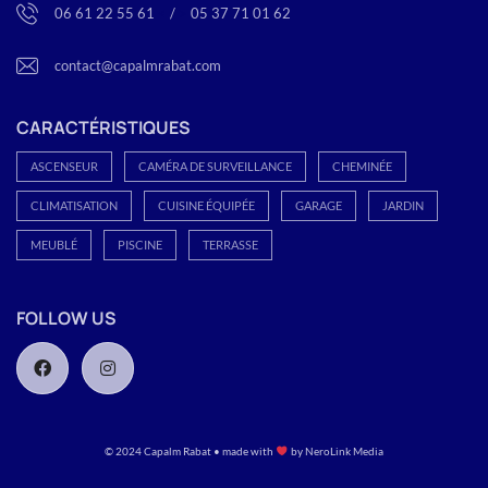
06 61 22 55 61
<
/
>
05 37 71 01 62
contact@capalmrabat.com
CARACTÉRISTIQUES
ASCENSEUR
CAMÉRA DE SURVEILLANCE
CHEMINÉE
CLIMATISATION
CUISINE ÉQUIPÉE
GARAGE
JARDIN
MEUBLÉ
PISCINE
TERRASSE
FOLLOW US
© 2024 Capalm Rabat • made with
by
NeroLink Media