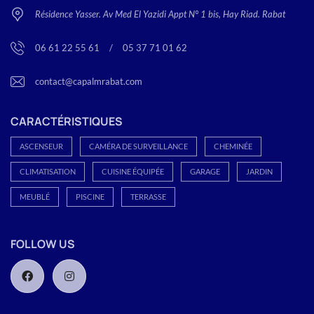
Résidence Yasser. Av Med El Yazidi Appt N° 1 bis, Hay Riad. Rabat
06 61 22 55 61
<
/
>
05 37 71 01 62
contact@capalmrabat.com
CARACTÉRISTIQUES
ASCENSEUR
CAMÉRA DE SURVEILLANCE
CHEMINÉE
CLIMATISATION
CUISINE ÉQUIPÉE
GARAGE
JARDIN
MEUBLÉ
PISCINE
TERRASSE
FOLLOW US