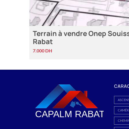
Terrain à vendre Onep Souis
Rabat
7.000 DH
CARAC
ASCEN
CAMÉRA
CHEMI