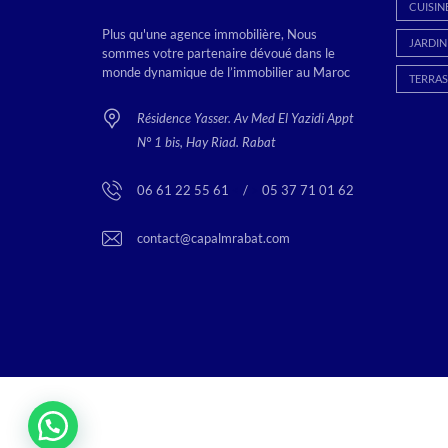
CUISIN
Plus qu'une agence immobilière, Nous
JARDIN
sommes votre partenaire dévoué dans le
monde dynamique de l’immobilier au Maroc
TERRAS
Résidence Yasser. Av Med El Yazidi Appt
N° 1 bis, Hay Riad. Rabat
06 61 22 55 61
<
/
>
05 37 71 01 62
contact@capalmrabat.com