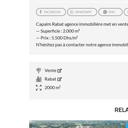
FACEBOOK
WHATSAPP
SMS
Capalm Rabat agence immobilière met en vente u
— Superficie : 2.000 m²
— Prix : 5.500 Dhs/m²
N’hésitez pas à contacter notre agence immobili
Vente
Rabat
2000 m²
REL