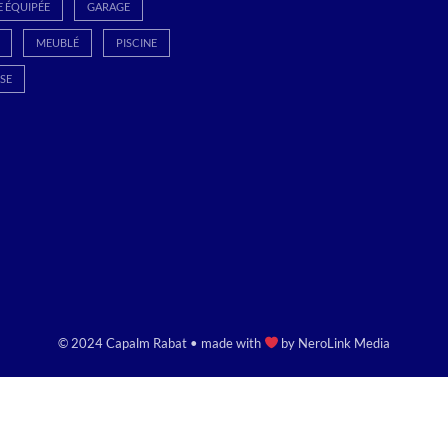
E ÉQUIPÉE
GARAGE
MEUBLÉ
PISCINE
SE
© 2024 Capalm Rabat • made with
by
NeroLink Media