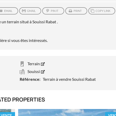
EMAIL
GMAIL
PIN IT
PRINT
COPY LINK
n terrain situé à Souissi Rabat .
ère si vous êtes intéressés.
Terrain
Souissi
Référence:
Terrain à vendre Souissi Rabat
ATED PROPERTIES
VENTE
VEN