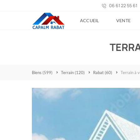
06 61 22 55 61
ACCUEIL
VENTE
TERRA
Biens
(599)
Terrain
(120)
Rabat
(60)
Terrain à 