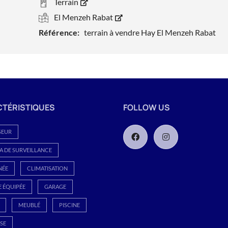
Terrain
El Menzeh Rabat
Référence:
terrain à vendre Hay El Menzeh Rabat
TÉRISTIQUES
FOLLOW US
SEUR
 DE SURVEILLANCE
NÉE
CLIMATISATION
E ÉQUIPÉE
GARAGE
MEUBLÉ
PISCINE
SE