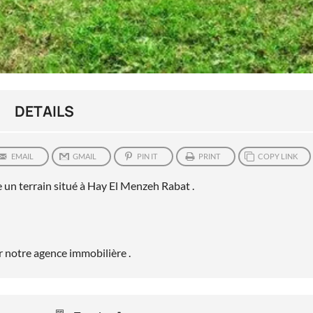
DETAILS
EMAIL
GMAIL
PIN IT
PRINT
COPY LINK
un terrain situé à Hay El Menzeh Rabat .
er notre agence immobilière .