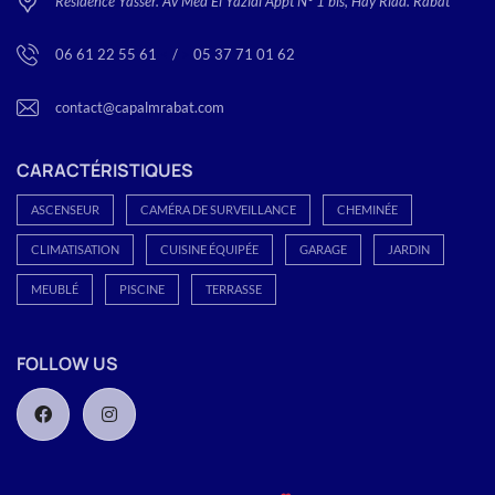
Résidence Yasser. Av Med El Yazidi Appt N° 1 bis, Hay Riad. Rabat
06 61 22 55 61
<
/
>
05 37 71 01 62
contact@capalmrabat.com
CARACTÉRISTIQUES
ASCENSEUR
CAMÉRA DE SURVEILLANCE
CHEMINÉE
CLIMATISATION
CUISINE ÉQUIPÉE
GARAGE
JARDIN
MEUBLÉ
PISCINE
TERRASSE
FOLLOW US