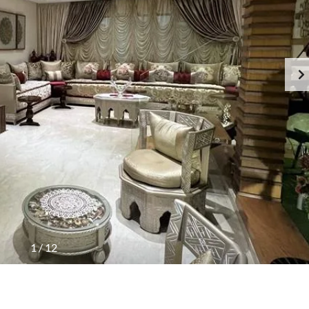
1
/
12