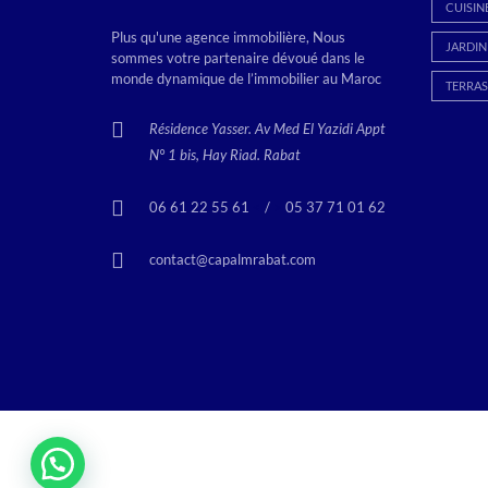
CUISIN
Plus qu'une agence immobilière, Nous
JARDIN
sommes votre partenaire dévoué dans le
monde dynamique de l’immobilier au Maroc
TERRAS
Résidence Yasser. Av Med El Yazidi Appt
N° 1 bis, Hay Riad. Rabat
06 61 22 55 61
<
/
>
05 37 71 01 62
contact@capalmrabat.com