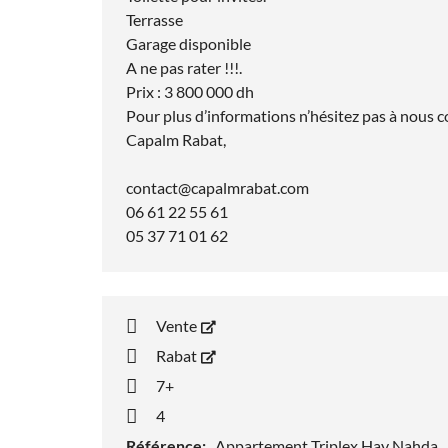
Terrasse
Garage disponible
A ne pas rater !!!.
Prix : 3 800 000 dh
Pour plus d’informations n’hésitez pas à nous 
Capalm Rabat,
contact@capalmrabat.com
06 61 22 55 61
05 37 71 01 62
Vente
Rabat
7+
4
Référence:
Appartement Triplex Hay Nahda