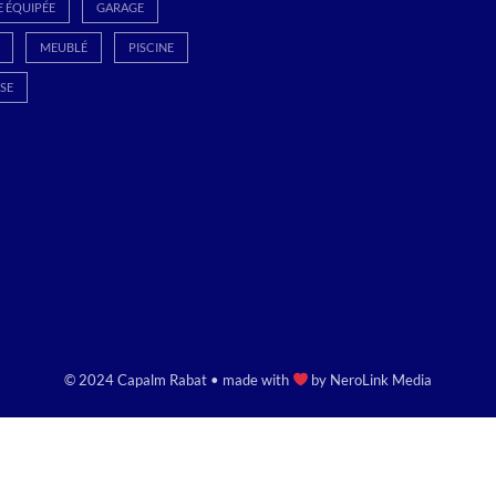
E ÉQUIPÉE
GARAGE
MEUBLÉ
PISCINE
SE
© 2024 Capalm Rabat • made with
by
NeroLink Media