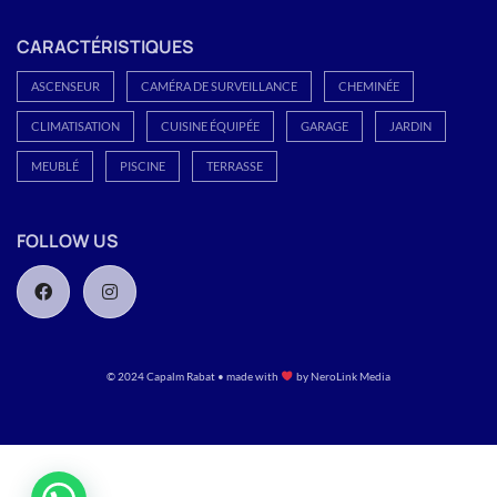
CARACTÉRISTIQUES
ASCENSEUR
CAMÉRA DE SURVEILLANCE
CHEMINÉE
CLIMATISATION
CUISINE ÉQUIPÉE
GARAGE
JARDIN
MEUBLÉ
PISCINE
TERRASSE
FOLLOW US
© 2024 Capalm Rabat • made with
by
NeroLink Media