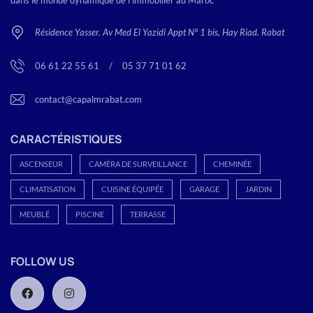
Résidence Yasser. Av Med El Yazidi Appt N° 1 bis, Hay Riad. Rabat
06 61 22 55 61
<
/
>
05 37 71 01 62
contact@capalmrabat.com
CARACTÉRISTIQUES
ASCENSEUR
CAMÉRA DE SURVEILLANCE
CHEMINÉE
CLIMATISATION
CUISINE ÉQUIPÉE
GARAGE
JARDIN
MEUBLÉ
PISCINE
TERRASSE
FOLLOW US