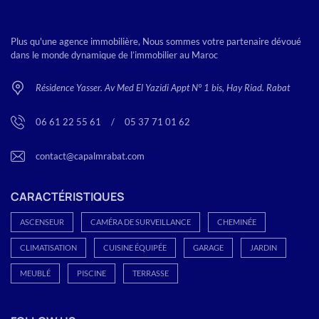
Plus qu'une agence immobilière, Nous sommes votre partenaire dévoué
dans le monde dynamique de l’immobilier au Maroc
Résidence Yasser. Av Med El Yazidi Appt N° 1 bis, Hay Riad. Rabat
06 61 22 55 61
<
/
>
05 37 71 01 62
contact@capalmrabat.com
CARACTÉRISTIQUES
ASCENSEUR
CAMÉRA DE SURVEILLANCE
CHEMINÉE
CLIMATISATION
CUISINE ÉQUIPÉE
GARAGE
JARDIN
MEUBLÉ
PISCINE
TERRASSE