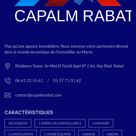
Plus qu'une agence immobilière, Nous sommes votre partenaire dévoué
dans le monde dynamique de l’immobilier au Maroc
Résidence Yasser. Av Med El Yazidi Appt N° 1 bis, Hay Riad. Rabat
06 61 22 55 61
<
/
>
05 37 71 01 62
contact@capalmrabat.com
CARACTÉRISTIQUES
ASCENSEUR
CAMÉRA DE SURVEILLANCE
CHEMINÉE
CLIMATISATION
CUISINE ÉQUIPÉE
GARAGE
JARDIN