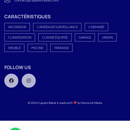
CARACTÉRISTIQUES
ASCENSEUR
CAMÉRA DE SURVEILLANCE
CHEMINÉE
CLIMATISATION
CUISINE ÉQUIPÉE
GARAGE
JARDIN
MEUBLÉ
PISCINE
TERRASSE
FOLLOW US
© 2024 Capalm Rabat • made with
by
NeroLink Media